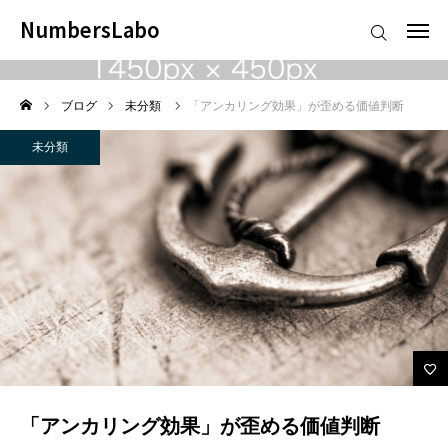
NumbersLabo
NumbersLabo
未分類
ログイン
会員登録
ブログ
未分類
「アンカリング効果」が歪める価値判断
Counseling Plus
未分類
個別コンタクト
生徒/卒業生コンテンツ
Counseling Plus
個別コンタクト
生徒/卒業生コンテンツ
「アンカリング効果」が歪める価値判断